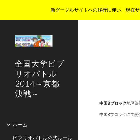
新グーグルサイトへの移行に伴い、現在サ
Sk
全国大学ビブ
リオバトル
2014～京都
決戦～
中国Bブロック
地区決
中国Bブロックにて開
ホーム
ビブリオバトル公式ルール