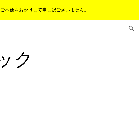
。ご不便をおかけして申し訳ございません。
ion
ック