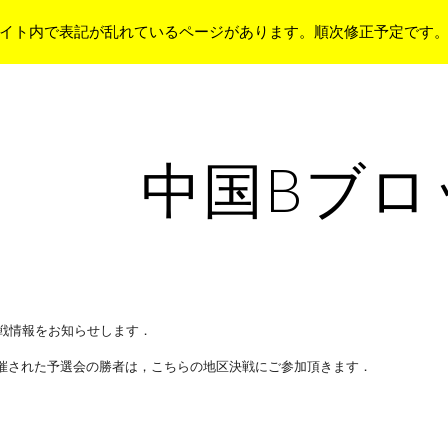
イト内で表記が乱れているページがあります。順次修正予定です
ip to main content
Skip to navigat
中国Bブロ
戦情報をお知らせします．
催された予選会の勝者は，こちらの地区決戦にご参加頂きます．