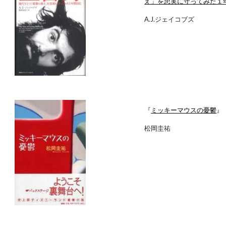
え」を忠実に守ってみた１
A.J.ジェイコブズ
『
ミッキーマウスの憂鬱
』
松岡圭祐