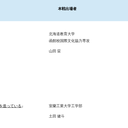
 本戦出場者
北海道教育大学
函館校国際文化協力専攻
山田 栞
紙を造っている
』
室蘭工業大学工学部
土田 健斗