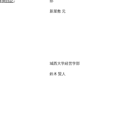
年間日記
』
部
新屋敷 元
城西大学経営学部
鈴木 賢人