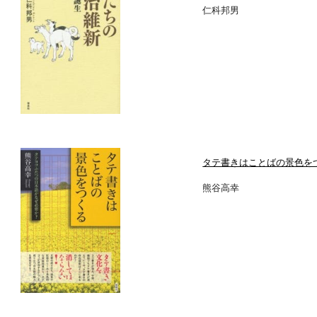
仁科邦男
タテ書きはことばの景色を
熊谷高幸