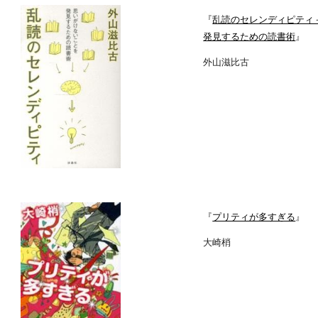
『
乱読のセレンディピティ
発見するための読書術
』
外山滋比古
『
プリティが多すぎる
』
大崎梢