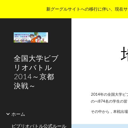
新グーグルサイトへの移行に伴い、現在サ
Sk
全国大学ビブ
リオバトル
2014～京都
決戦～
2014年の全国大学
のべ874名の学生の
その中から，本戦出場
ホーム
ビブリオバトル公式ルール