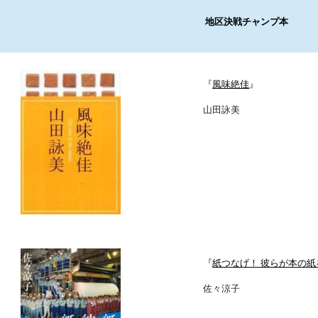
 地区決戦チャンプ本
『
風味絶佳
』
山田詠美
『
紙つなげ！ 彼らが本の
佐々涼子