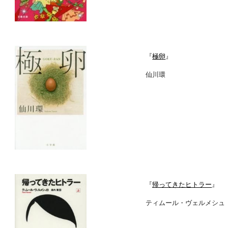
『
極卵
』
仙川環
『
帰ってきたヒトラー
』
ティムール・ヴェルメシュ