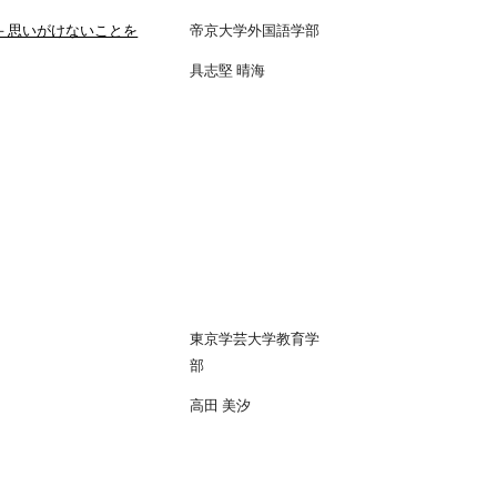
－思いがけないことを
帝京大学外国語学部
具志堅 晴海
東京学芸大学教育学
部
高田 美汐