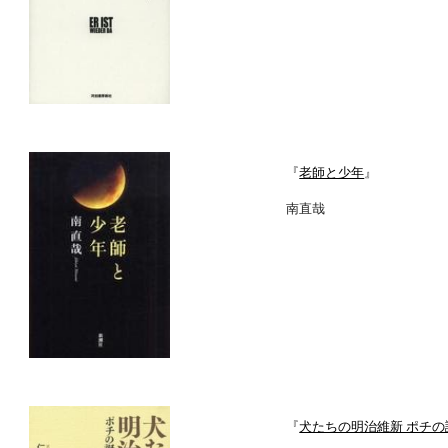
『
老師と少年
』
南直哉
『
犬たちの明治維新 ポチの