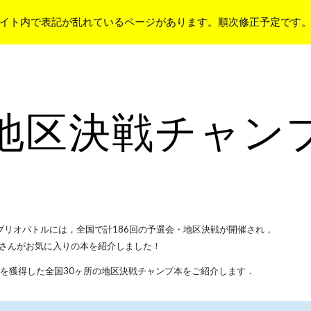
イト内で表記が乱れているページがあります。順次修正予定です
ip to main content
Skip to navigat
地区決戦チャン
ビブリオバトルには，全国で計186回の予選会・地区決戦が開催され，
皆さんがお気に入りの本を紹介しました！
を獲得した全国30ヶ所の地区決戦チャンプ本をご紹介します．