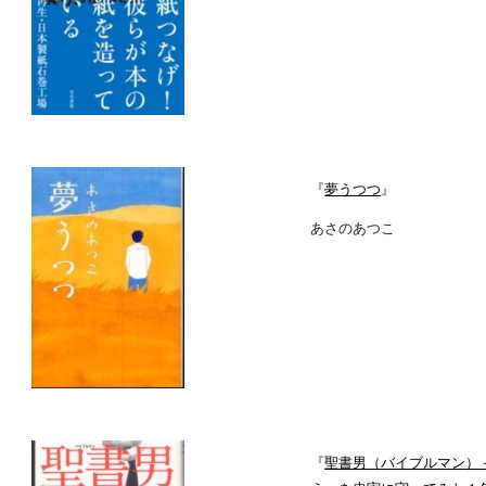
『
夢うつつ
』
あさのあつこ
『
聖書男（バイブルマン）