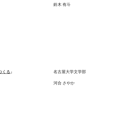
鈴木 有斗
つくる
』
名古屋大学文学部
河合 さやか